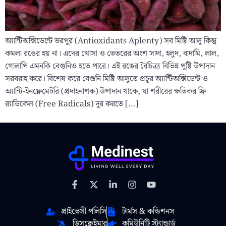
অ্যান্টিঅক্সিডেন্টে ভরপুর (Antioxidants Aplenty) সব মিষ্টি আলু কিন্তু
কমলা রঙের হয় না। এদের খোসা ও ভেতরের অংশ সাদা, হলুদ, বাদামি, লাল,
গোলাপি এমনকি বেগুনিও হতে পারে। এই রঙের বৈচিত্র্য বিভিন্ন পুষ্টি উপাদান
সরবরাহ করে। বিশেষ করে বেগুনি মিষ্টি আলুতে প্রচুর অ্যান্টিঅক্সিডেন্ট ও
অ্যান্টি-ইনফ্লেমেটরি (প্রদাহনাশক) উপাদান থাকে, যা শরীরের ক্ষতিকর ফ্রি
র‍্যাডিকেল (Free Radicals) দূর করতে […]
প্রাইভেসী পলিসি
টার্মস & কন্ডিশনস
ডিসক্লেইমার
কমিউনিটি স্ট্যান্ডার্ড