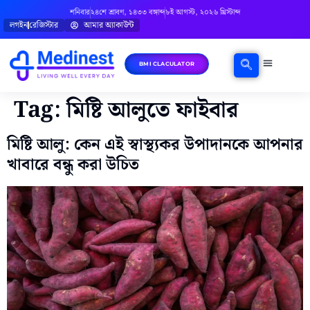
শনিবার
২৪শে শ্রাবণ, ১৪৩৩ বঙ্গাব্দ
৮ই আগস্ট, ২০২৬ খ্রিস্টাব্দ
লগইন
রেজিস্টার
আমার অ্যাকাউন্ট
BMI CLACULATOR
ঘরোয়া চিকিৎসা
মানসিক স্বাস্থ্য
বিষয়ভিত্তিক পরামর্শ
Tag:
মিষ্টি আলুতে ফাইবার
মিষ্টি আলু: কেন এই স্বাস্থ্যকর উপাদানকে আপনার
খাবারে বন্ধু করা উচিত