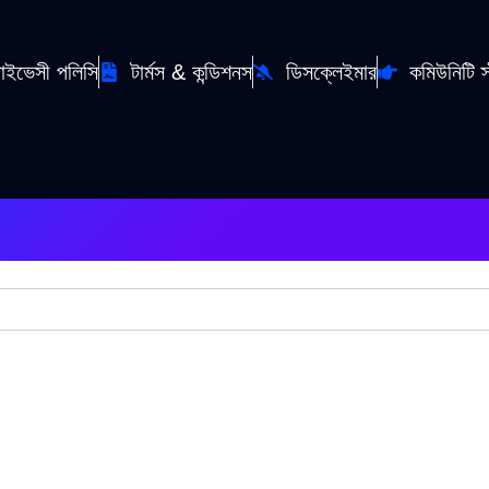
রাইভেসী পলিসি
টার্মস & কন্ডিশনস
ডিসক্লেইমার
কমিউনিটি স্ট্