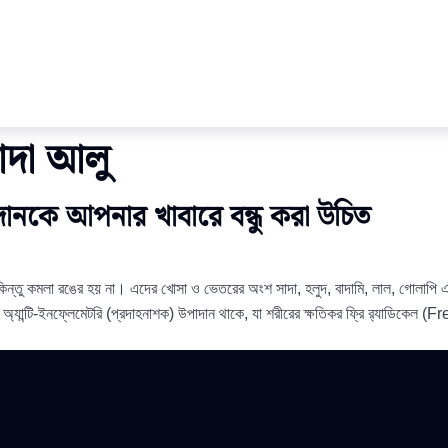
সাদা আলু
পাদানকে আপনার খাবারে বন্ধু করা উচিত
কিন্তু কমলা রঙের হয় না। এদের খোসা ও ভেতরের অংশ সাদা, হলুদ, বাদামি, লাল, গোলাপি এমন
ন্ট ও অ্যান্টি-ইনফ্লেমেটরি (প্রদাহনাশক) উপাদান থাকে, যা শরীরের ক্ষতিকর ফ্রি র‍্যাডিক