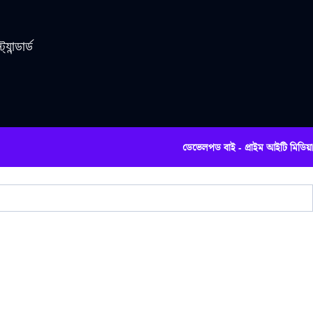
যান্ডার্ড
ডেভেলপড বাই - প্রাইম আইটি মিডিয়া