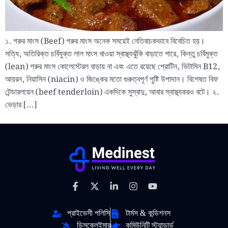
১. গরুর মাংস (Beef) গরুর মাংস অনেক সময়েই নেতিবাচকভাবে বিবেচিত হয়।
সত্যি, অতিরিক্ত চর্বিযুক্ত লাল মাংস খাওয়া স্বাস্থ্যঝুঁকি বাড়াতে পারে, কিন্তু চর্বিমুক্ত
(lean) গরুর মাংস কোলেস্টেরল বাড়ায় না এবং এতে রয়েছে প্রোটিন, ভিটামিন B12,
আয়রন, নিয়াসিন (niacin) ও জিঙ্কের মতো গুরুত্বপূর্ণ পুষ্টি উপাদান। বিশেষত বিফ
টেন্ডারলয়েন (beef tenderloin) একদিকে সুস্বাদু, আবার স্বাস্থ্যকরও বটে। ২.
ভেড়ার […]
প্রাইভেসী পলিসি
টার্মস & কন্ডিশনস
ডিসক্লেইমার
কমিউনিটি স্ট্যান্ডার্ড