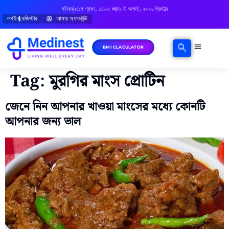
শনিবার
২৪শে শ্রাবণ, ১৪৩৩ বঙ্গাব্দ
৮ই আগস্ট, ২০২৬ খ্রিস্টাব্দ
লগইন
রেজিস্টার
আমার অ্যাকাউন্ট
BMI CLACULATOR
ঘরোয়া চিকিৎসা
মানসিক স্বাস্থ্য
বিষয়ভিত্তিক পরামর্শ
Tag:
মুরগির মাংস প্রোটিন
জেনে নিন আপনার খাওয়া মাংসের মধ্যে কোনটি
আপনার জন্য ভাল