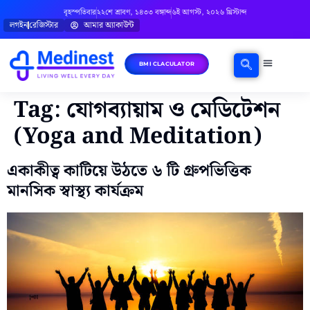
বৃহস্পতিবার
২২শে শ্রাবণ, ১৪৩৩ বঙ্গাব্দ
৬ই আগস্ট, ২০২৬ খ্রিস্টাব্দ
লগইন
রেজিস্টার
আমার অ্যাকাউন্ট
BMI CLACULATOR
ঘরোয়া চিকিৎসা
মানসিক স্বাস্থ্য
বিষয়ভিত্তিক পরামর্শ
Tag:
যোগব্যায়াম ও মেডিটেশন
(Yoga and Meditation)
একাকীত্ব কাটিয়ে উঠতে ৬ টি গ্রুপভিত্তিক
মানসিক স্বাস্থ্য কার্যক্রম