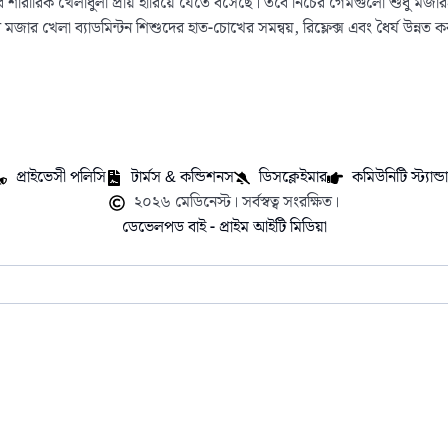
শারীরিক খেলাধুলা প্রায় হারিয়ে যেতে বসেছে। তবে নিচের গেমগুলো শুধু মজারই নয়
মজার খেলা ব্যাডমিন্টন শিশুদের হাত-চোখের সমন্বয়, রিফ্লেক্স এবং ধৈর্য উন্নত 
প্রাইভেসী পলিসি
টার্মস & কন্ডিশনস
ডিসক্লেইমার
কমিউনিটি স্ট্যান্ডার
২০২৬ মেডিনেস্ট। সর্বস্বত্ব সংরক্ষিত।
ডেভেলপড বাই - প্রাইম আইটি মিডিয়া