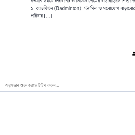
বর্তমান সময়ে ইন্টারনেট ও ভিডিও গেমের বাড়াবাড়িতে শিশুদের 
১. ব্যাডমিন্টন (Badminton): স্ট্যামিনা ও মনোযোগ বাড়ানোর 
পরিবার […]