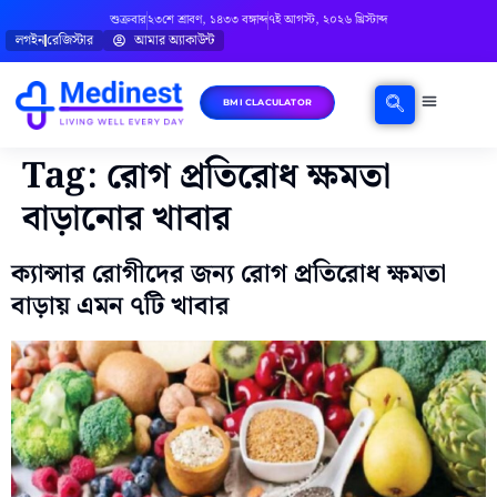
শুক্রবার
২৩শে শ্রাবণ, ১৪৩৩ বঙ্গাব্দ
৭ই আগস্ট, ২০২৬ খ্রিস্টাব্দ
লগইন
রেজিস্টার
আমার অ্যাকাউন্ট
BMI CLACULATOR
ঘরোয়া চিকিৎসা
মানসিক স্বাস্থ্য
বিষয়ভিত্তিক পরামর্শ
Tag:
রোগ প্রতিরোধ ক্ষমতা
বাড়ানোর খাবার
ক্যান্সার রোগীদের জন্য রোগ প্রতিরোধ ক্ষমতা
বাড়ায় এমন ৭টি খাবার