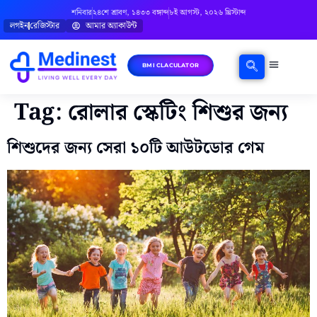
শনিবার
২৪শে শ্রাবণ, ১৪৩৩ বঙ্গাব্দ
৮ই আগস্ট, ২০২৬ খ্রিস্টাব্দ
লগইন
রেজিস্টার
আমার অ্যাকাউন্ট
BMI CLACULATOR
ঘরোয়া চিকিৎসা
মানসিক স্বাস্থ্য
বিষয়ভিত্তিক পরামর্শ
Tag:
রোলার স্কেটিং শিশুর জন্য
শিশুদের জন্য সেরা ১০টি আউটডোর গেম