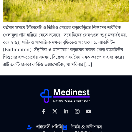
বর্তমান সময়ে ইন্টারনেট ও ভিডিও গেমের বাড়াবাড়িতে শিশুদের শারীরিক
খেলাধুলা প্রায় হারিয়ে যেতে বসেছে। তবে নিচের গেমগুলো শুধু মজারই নয়,
বরং স্বাস্থ্য, শক্তি ও সামাজিক দক্ষতা বৃদ্ধিতেও সহায়ক। ১. ব্যাডমিন্টন
(Badminton): স্ট্যামিনা ও মনোযোগ বাড়ানোর মজার খেলা ব্যাডমিন্টন
শিশুদের হাত-চোখের সমন্বয়, রিফ্লেক্স এবং ধৈর্য উন্নত করতে সাহায্য করে।
এটি একটি হালকা কার্ডিও এক্সারসাইজ, যা পরিবার […]
প্রাইভেসী পলিসি
টার্মস & কন্ডিশনস