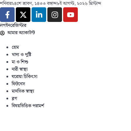
শনিবার
২৪শে শ্রাবণ, ১৪৩৩ বঙ্গাব্দ
৮ই আগস্ট, ২০২৬ খ্রিস্টাব্দ
লগইন
রেজিস্টার
আমার অ্যাকাউন্ট
হোম
খাদ্য ও পুষ্টি
মা ও শিশু
নারী স্বাস্থ্য
ঘরোয়া চিকিৎসা
ফিটনেস
মানসিক স্বাস্থ্য
ব্লগ
বিষয়ভিত্তিক পরামর্শ