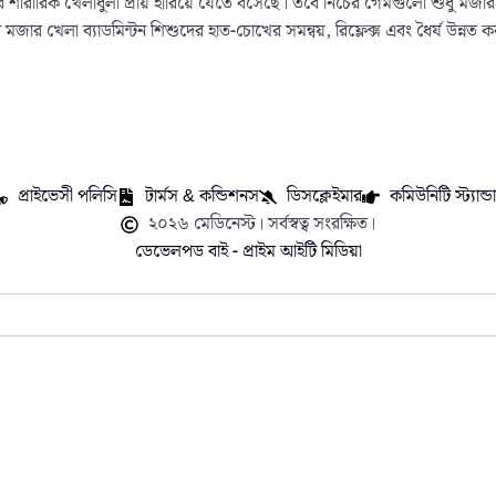
শারীরিক খেলাধুলা প্রায় হারিয়ে যেতে বসেছে। তবে নিচের গেমগুলো শুধু মজারই নয়
মজার খেলা ব্যাডমিন্টন শিশুদের হাত-চোখের সমন্বয়, রিফ্লেক্স এবং ধৈর্য উন্নত 
প্রাইভেসী পলিসি
টার্মস & কন্ডিশনস
ডিসক্লেইমার
কমিউনিটি স্ট্যান্ডার
২০২৬ মেডিনেস্ট। সর্বস্বত্ব সংরক্ষিত।
ডেভেলপড বাই - প্রাইম আইটি মিডিয়া