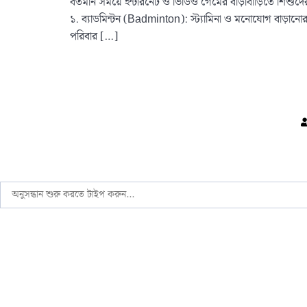
বর্তমান সময়ে ইন্টারনেট ও ভিডিও গেমের বাড়াবাড়িতে শিশুদের 
১. ব্যাডমিন্টন (Badminton): স্ট্যামিনা ও মনোযোগ বাড়ানোর 
পরিবার […]