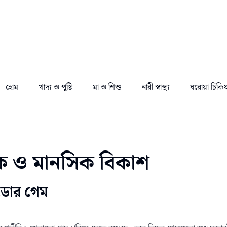
হোম
খাদ্য ও পুষ্টি
মা ও শিশু
নারী স্বাস্থ্য
ঘরোয়া চিকি
িক ও মানসিক বিকাশ
টডোর গেম