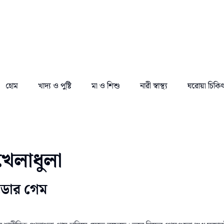
হোম
খাদ্য ও পুষ্টি
মা ও শিশু
নারী স্বাস্থ্য
ঘরোয়া চিকি
খেলাধুলা
টডোর গেম