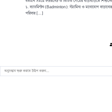
বর্তমান সময়ে ইন্টারনেট ও ভিডিও গেমের বাড়াবাড়িতে শিশুদের 
১. ব্যাডমিন্টন (Badminton): স্ট্যামিনা ও মনোযোগ বাড়ানোর 
পরিবার […]