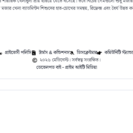
শারীরিক খেলাধুলা প্রায় হারিয়ে যেতে বসেছে। তবে নিচের গেমগুলো শুধু মজারই নয়
মজার খেলা ব্যাডমিন্টন শিশুদের হাত-চোখের সমন্বয়, রিফ্লেক্স এবং ধৈর্য উন্নত 
প্রাইভেসী পলিসি
টার্মস & কন্ডিশনস
ডিসক্লেইমার
কমিউনিটি স্ট্যান্ডার
২০২৬ মেডিনেস্ট। সর্বস্বত্ব সংরক্ষিত।
ডেভেলপড বাই - প্রাইম আইটি মিডিয়া