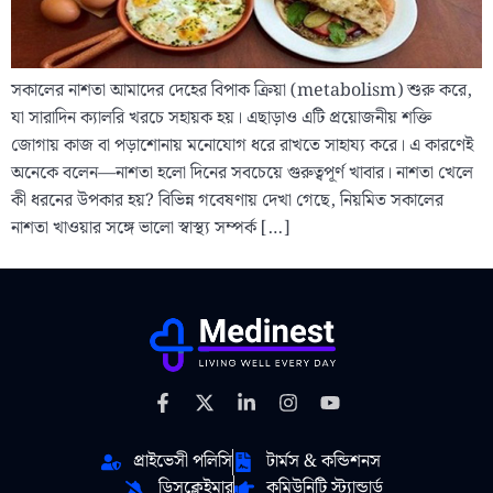
সকালের নাশতা আমাদের দেহের বিপাক ক্রিয়া (metabolism) শুরু করে,
যা সারাদিন ক্যালরি খরচে সহায়ক হয়। এছাড়াও এটি প্রয়োজনীয় শক্তি
জোগায় কাজ বা পড়াশোনায় মনোযোগ ধরে রাখতে সাহায্য করে। এ কারণেই
অনেকে বলেন—নাশতা হলো দিনের সবচেয়ে গুরুত্বপূর্ণ খাবার। নাশতা খেলে
কী ধরনের উপকার হয়? বিভিন্ন গবেষণায় দেখা গেছে, নিয়মিত সকালের
নাশতা খাওয়ার সঙ্গে ভালো স্বাস্থ্য সম্পর্ক […]
প্রাইভেসী পলিসি
টার্মস & কন্ডিশনস
ডিসক্লেইমার
কমিউনিটি স্ট্যান্ডার্ড