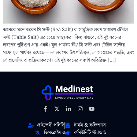
অনেকে মনে করেন সি সল্ট (Sea Salt) বা সামুদ্রিক লবণ সাধারণ টেবিল
সল্ট (Table Salt) এর চেয়ে স্বাস্থ্যকর। কিন্তু বাস্তবে, এই দুই ধরনের
লবণের পুষ্টিগুণ প্রায় একই। মূল পার্থক্য কী? সি সল্ট এবং টেবিল সল্টের
মধ্যে মূল পার্থক্য রয়েছে— ✅ লবণের উৎপত্তিস্থল, ✅ সংগ্রহের পদ্ধতি, এবং
✅ প্রসেসিং বা প্রক্রিয়াকরণে। এই দুই ধরনের লবণই অতিরিক্ত […]
প্রাইভেসী পলিসি
টার্মস & কন্ডিশনস
ডিসক্লেইমার
কমিউনিটি স্ট্যান্ডার্ড