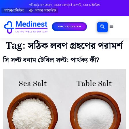
শনিবার
২৪শে শ্রাবণ, ১৪৩৩ বঙ্গাব্দ
৮ই আগস্ট, ২০২৬ খ্রিস্টাব্দ
লগইন
রেজিস্টার
আমার অ্যাকাউন্ট
BMI CLACULATOR
ঘরোয়া চিকিৎসা
মানসিক স্বাস্থ্য
বিষয়ভিত্তিক পরামর্শ
Tag:
সঠিক লবণ গ্রহণের পরামর্শ
সি সল্ট বনাম টেবিল সল্ট: পার্থক্য কী?