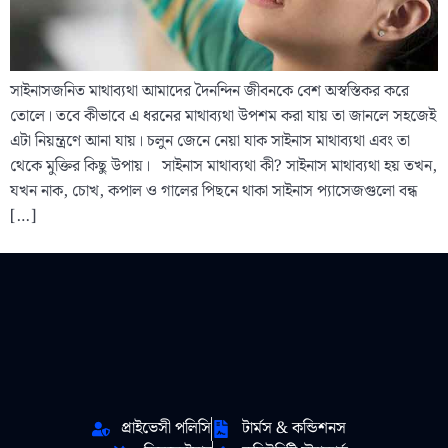
সাইনাসজনিত মাথাব্যথা আমাদের দৈনন্দিন জীবনকে বেশ অস্বস্তিকর করে
তোলে। তবে কীভাবে এ ধরনের মাথাব্যথা উপশম করা যায় তা জানলে সহজেই
এটা নিয়ন্ত্রণে আনা যায়। চলুন জেনে নেয়া যাক সাইনাস মাথাব্যথা এবং তা
থেকে মুক্তির কিছু উপায়। সাইনাস মাথাব্যথা কী? সাইনাস মাথাব্যথা হয় তখন,
যখন নাক, চোখ, কপাল ও গালের পিছনে থাকা সাইনাস প্যাসেজগুলো বন্ধ
[…]
প্রাইভেসী পলিসি
টার্মস & কন্ডিশনস