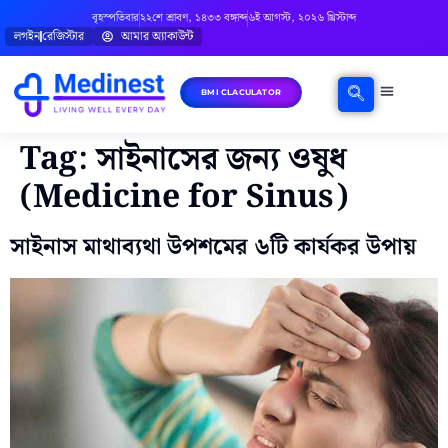
বৃহস্পতিবার
২২শে শ্রাবণ, ১৪৩৩ বঙ্গাব্দ
৬ই আগস্ট, ২০২৬ খ্রিস্টাব্দ
লগইন
রেজিস্টার
আমার অ্যাকাউন্ট
BMI CLACULATOR
ঘরোয়া চিকিৎসা
মানসিক স্বাস্থ্য
বিষয়ভিত্তিক পরামর্শ
Tag:
সাইনাসের জন্য ওষুধ
(Medicine for Sinus)
সাইনাস মাথাব্যথা উপশমের ৬টি কার্যকর উপায়