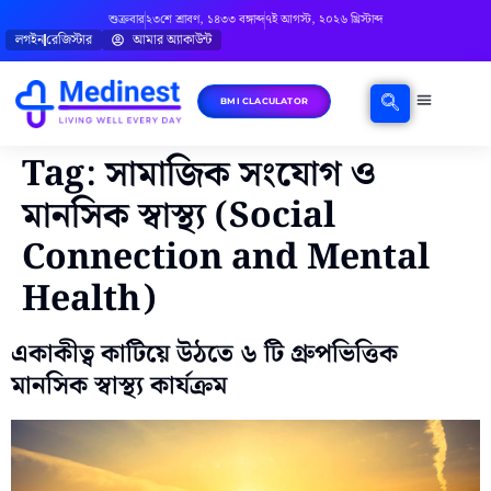
শুক্রবার
২৩শে শ্রাবণ, ১৪৩৩ বঙ্গাব্দ
৭ই আগস্ট, ২০২৬ খ্রিস্টাব্দ
লগইন
রেজিস্টার
আমার অ্যাকাউন্ট
BMI CLACULATOR
ঘরোয়া চিকিৎসা
মানসিক স্বাস্থ্য
বিষয়ভিত্তিক পরামর্শ
Tag:
সামাজিক সংযোগ ও
মানসিক স্বাস্থ্য (Social
Connection and Mental
Health)
একাকীত্ব কাটিয়ে উঠতে ৬ টি গ্রুপভিত্তিক
মানসিক স্বাস্থ্য কার্যক্রম