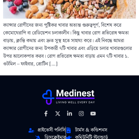
ক্যান্সার রোগীদের জন্য পুষ্টিকর খাবার অত্যন্ত গুরুত্বপূর্ণ, বিশেষ করে
কেমোথেরাপি বা রেডিয়েশন চলাকালীন। কিছু খাবার রোগ প্রতিরোধ ক্ষমতা
বাড়ায়, ক্লান্তি কমায় এবং দ্রুত সুস্থ হতে সাহায্য করে। এই নিবন্ধে আমরা
ক্যান্সার রোগীদের জন্য উপকারী ৭টি খাবার এবং এড়িয়ে চলার খাবারগুলোর
উপর আলোকপাত করব। রোগ প্রতিরোধ ক্ষমতা বাড়ায় এমন ৭টি খাবার ১.
ওটমিল – ফাইবার, প্রোটিন […]
প্রাইভেসী পলিসি
টার্মস & কন্ডিশনস
ডিসক্লেইমার
কমিউনিটি স্ট্যান্ডার্ড