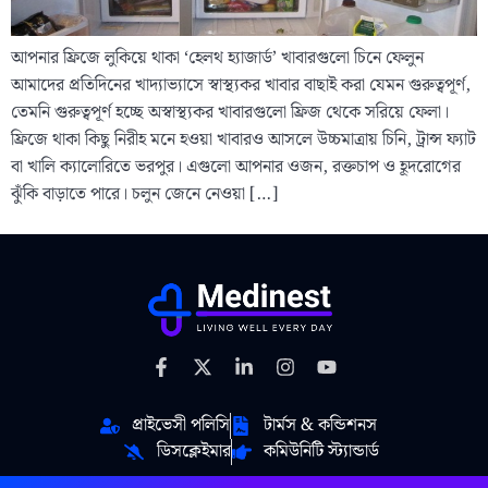
আপনার ফ্রিজে লুকিয়ে থাকা ‘হেলথ হ্যাজার্ড’ খাবারগুলো চিনে ফেলুন
আমাদের প্রতিদিনের খাদ্যাভ্যাসে স্বাস্থ্যকর খাবার বাছাই করা যেমন গুরুত্বপূর্ণ,
তেমনি গুরুত্বপূর্ণ হচ্ছে অস্বাস্থ্যকর খাবারগুলো ফ্রিজ থেকে সরিয়ে ফেলা।
ফ্রিজে থাকা কিছু নিরীহ মনে হওয়া খাবারও আসলে উচ্চমাত্রায় চিনি, ট্রান্স ফ্যাট
বা খালি ক্যালোরিতে ভরপুর। এগুলো আপনার ওজন, রক্তচাপ ও হূদরোগের
ঝুঁকি বাড়াতে পারে। চলুন জেনে নেওয়া […]
প্রাইভেসী পলিসি
টার্মস & কন্ডিশনস
ডিসক্লেইমার
কমিউনিটি স্ট্যান্ডার্ড