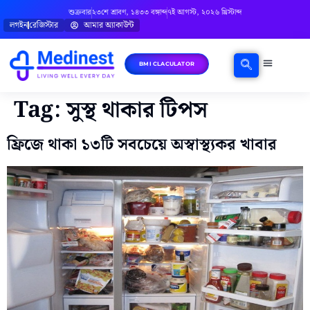
শুক্রবার
২৩শে শ্রাবণ, ১৪৩৩ বঙ্গাব্দ
৭ই আগস্ট, ২০২৬ খ্রিস্টাব্দ
লগইন
রেজিস্টার
আমার অ্যাকাউন্ট
BMI CLACULATOR
ঘরোয়া চিকিৎসা
মানসিক স্বাস্থ্য
বিষয়ভিত্তিক পরামর্শ
Tag:
সুস্থ থাকার টিপস
ফ্রিজে থাকা ১৩টি সবচেয়ে অস্বাস্থ্যকর খাবার