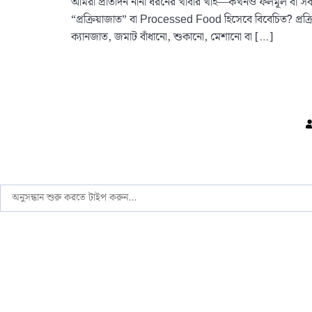
আমরা প্রতিদিন নানা ধরনের খাবার খাই—কখনও ফলমূল বা সব
“প্রক্রিয়াজাত” বা Processed Food হিসেবে বিবেচিত? প্রক্রি
ক্যানজাত, জমাট বাঁধানো, শুকানো, মেশানো বা […]