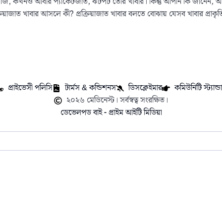
জি, কখনও আবার প্যাকেটজাত, ঝটপট তৈরি খাবার। কিন্তু আপনি কি জানেন, আম
য়াজাত খাবার আসলে কী? প্রক্রিয়াজাত খাবার বলতে বোঝায় যেসব খাবার প্রাকৃতিক অব
প্রাইভেসী পলিসি
টার্মস & কন্ডিশনস
ডিসক্লেইমার
কমিউনিটি স্ট্যান্ডার
২০২৬ মেডিনেস্ট। সর্বস্বত্ব সংরক্ষিত।
ডেভেলপড বাই - প্রাইম আইটি মিডিয়া