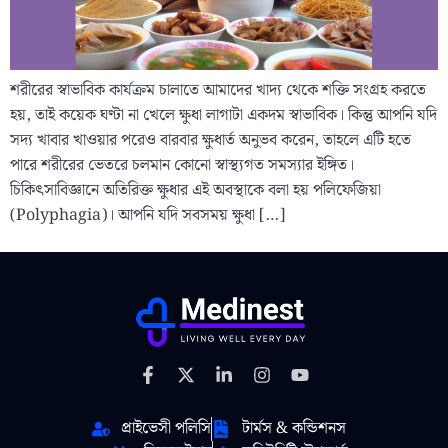
শরীরের স্বাভাবিক কার্যক্রম চালাতে আমাদের খাদ্য থেকে শক্তি সংগ্রহ করতে
হয়, তাই কয়েক ঘণ্টা না খেলে ক্ষুধা লাগাটা একদম স্বাভাবিক। কিন্তু আপনি যদি
সদ্য খাবার খাওয়ার পরেও বারবার ক্ষুধার্ত অনুভব করেন, তাহলে এটি হতে
পারে শরীরের ভেতরে চলমান কোনো স্বাস্থ্যগত সমস্যার ইঙ্গিত।
চিকিৎসাবিজ্ঞানে অতিরিক্ত ক্ষুধার এই অবস্থাকে বলা হয় পলিফেজিয়া
(Polyphagia)। আপনি যদি সবসময় ক্ষুধা […]
প্রাইভেসী পলিসি
টার্মস & কন্ডিশনস