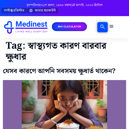
বৃহস্পতিবার
২২শে শ্রাবণ, ১৪৩৩ বঙ্গাব্দ
৬ই আগস্ট, ২০২৬ খ্রিস্টাব্দ
লগইন
রেজিস্টার
আমার অ্যাকাউন্ট
BMI CLACULATOR
ঘরোয়া চিকিৎসা
মানসিক স্বাস্থ্য
বিষয়ভিত্তিক পরামর্শ
Tag:
স্বাস্থ্যগত কারণ বারবার
ক্ষুধার
যেসব কারণে আপনি সবসময় ক্ষুধার্ত থাকেন?