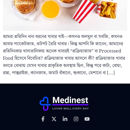
আমরা প্রতিদিন নানা ধরনের খাবার খাই—কখনও ফলমূল বা সবজি, কখনও
আবার প্যাকেটজাত, ঝটপট তৈরি খাবার। কিন্তু আপনি কি জানেন, আমাদের
প্রতিদিনকার খাদ্যতালিকায় অনেক খাবারই “প্রক্রিয়াজাত” বা Processed
Food হিসেবে বিবেচিত? প্রক্রিয়াজাত খাবার আসলে কী? প্রক্রিয়াজাত খাবার
বলতে বোঝায় যেসব খাবার প্রাকৃতিক অবস্থায় ছিল, কিন্তু পরে কাটা, ধোয়া,
রান্না, পাস্তুরাইজ, ক্যানজাত, জমাট বাঁধানো, শুকানো, মেশানো বা […]