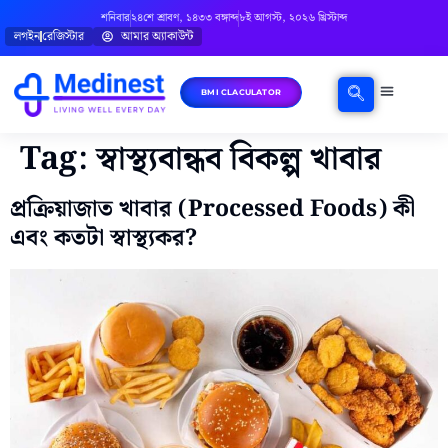
শনিবার
২৪শে শ্রাবণ, ১৪৩৩ বঙ্গাব্দ
৮ই আগস্ট, ২০২৬ খ্রিস্টাব্দ
লগইন
রেজিস্টার
আমার অ্যাকাউন্ট
BMI CLACULATOR
ঘরোয়া চিকিৎসা
মানসিক স্বাস্থ্য
বিষয়ভিত্তিক পরামর্শ
Tag:
স্বাস্থ্যবান্ধব বিকল্প খাবার
প্রক্রিয়াজাত খাবার (Processed Foods) কী
এবং কতটা স্বাস্থ্যকর?