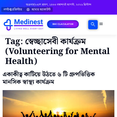
শুক্রবার
২৩শে শ্রাবণ, ১৪৩৩ বঙ্গাব্দ
৭ই আগস্ট, ২০২৬ খ্রিস্টাব্দ
লগইন
রেজিস্টার
আমার অ্যাকাউন্ট
BMI CLACULATOR
ঘরোয়া চিকিৎসা
মানসিক স্বাস্থ্য
বিষয়ভিত্তিক পরামর্শ
Tag:
স্বেচ্ছাসেবী কার্যক্রম
(Volunteering for Mental
Health)
একাকীত্ব কাটিয়ে উঠতে ৬ টি গ্রুপভিত্তিক
মানসিক স্বাস্থ্য কার্যক্রম