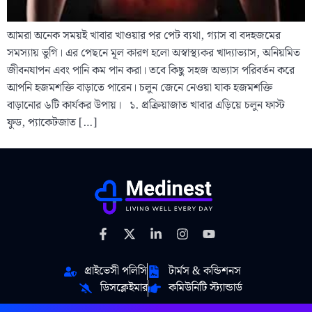
আমরা অনেক সময়ই খাবার খাওয়ার পর পেট ব্যথা, গ্যাস বা বদহজমের
সমস্যায় ভুগি। এর পেছনে মূল কারণ হলো অস্বাস্থ্যকর খাদ্যাভ্যাস, অনিয়মিত
জীবনযাপন এবং পানি কম পান করা। তবে কিছু সহজ অভ্যাস পরিবর্তন করে
আপনি হজমশক্তি বাড়াতে পারেন। চলুন জেনে নেওয়া যাক হজমশক্তি
বাড়ানোর ৬টি কার্যকর উপায়। ১. প্রক্রিয়াজাত খাবার এড়িয়ে চলুন ফাস্ট
ফুড, প্যাকেটজাত […]
প্রাইভেসী পলিসি
টার্মস & কন্ডিশনস
ডিসক্লেইমার
কমিউনিটি স্ট্যান্ডার্ড