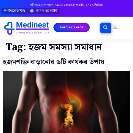
শনিবার
২৪শে শ্রাবণ, ১৪৩৩ বঙ্গাব্দ
৮ই আগস্ট, ২০২৬ খ্রিস্টাব্দ
লগইন
রেজিস্টার
আমার অ্যাকাউন্ট
BMI CLACULATOR
ঘরোয়া চিকিৎসা
মানসিক স্বাস্থ্য
বিষয়ভিত্তিক পরামর্শ
Tag:
হজম সমস্যা সমাধান
হজমশক্তি বাড়ানোর ৬টি কার্যকর উপায়