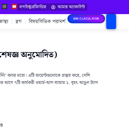
লগইন
রেজিস্টার
আমার অ্যাকাউন্ট
াস্থ্য
ব্লগ
বিষয়ভিত্তিক পরামর্শ
BMI CLACULATOR
িশেষজ্ঞ অনুমোদিত)
িং’ বলার মতো। এটি জয়েন্টগুলোকে প্রস্তুত করে, পেশি
র আগে ৭টি কার্যকরী ওয়ার্ম-আপ ব্যায়াম ১. বৃহৎ আঙুল ট্যাপ
্ড