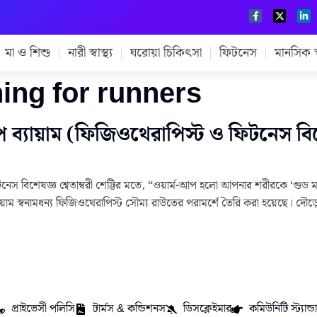
মা ও শিশু
নারী স্বাস্থ্য
ঘরোয়া চিকিৎসা
ফিটনেস
মানসিক স্ব
hing for runners
প ব্যায়াম (ফিজিওথেরাপিস্ট ও ফিটনেস ব
িশেষজ্ঞ শ্বেতাম্বরী শেট্টির মতে, “ওয়ার্ম-আপ হলো আপনার শরীরকে ‘গুড মর্ন
য়াম স্বনামধন্য ফিজিওথেরাপিস্ট সৌম্য রাউতের পরামর্শে তৈরি করা হয়েছে। দৌড়ে
প্রাইভেসী পলিসি
টার্মস & কন্ডিশনস
ডিসক্লেইমার
কমিউনিটি স্ট্যান্ডার