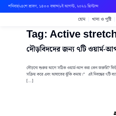
শনিবার
২৪শে শ্রাবণ, ১৪৩৩ বঙ্গাব্দ
৮ই আগস্ট, ২০২৬ খ্রিস্টাব্দ
হোম
খাদ্য ও পুষ্টি
Tag:
Active stretc
দৌড়বিদদের জন্য ৭টি ওয়ার্ম-আ
দৌড়নো শুরুর আগে সঠিক ওয়ার্ম-আপ করা কেন জরুরি? ফিটনেস ব
সক্রিয় করে এবং আঘাতের ঝুঁকি কমায়।” এই নিবন্ধের ৭টি ব্যা
[…]