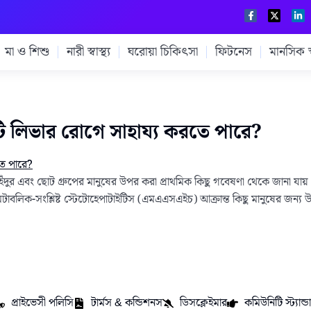
মা ও শিশু
নারী স্বাস্থ্য
ঘরোয়া চিকিৎসা
ফিটনেস
মানসিক স্ব
ি লিভার রোগে সাহায্য করতে পারে?
ঁদুর এবং ছোট গ্রুপের মানুষের উপর করা প্রাথমিক কিছু গবেষণা থেকে জানা যা
াবলিক-সংশ্লিষ্ট স্টেটোহেপাটাইটিস (এমএএসএইচ) আক্রান্ত কিছু মানুষের জন্য উ
প্রাইভেসী পলিসি
টার্মস & কন্ডিশনস
ডিসক্লেইমার
কমিউনিটি স্ট্যান্ডার