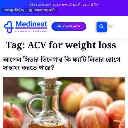
রবিবার
২৫শে শ্রাবণ, ১৪৩৩ বঙ্গাব্দ
৯ই আগস্ট, ২০২৬ খ্রিস্টাব্দ
লগইন
রেজিস্টার
আমার অ্যাকাউন্ট
BMI CLACULATOR
ঘরোয়া চিকিৎসা
মানসিক স্বাস্থ্য
বিষয়ভিত্তিক পরামর্শ
Tag:
ACV for weight loss
আপেল সিডার ভিনেগার কি ফ্যাটি লিভার রোগে
সাহায্য করতে পারে?