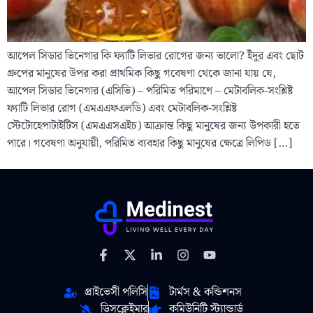
আপেল সিডার ভিনেগার কি ফ্যাটি লিভার রোগের জন্য ভালো? ইঁদুর এবং ছোট
গ্রুপের মানুষের উপর করা প্রাথমিক কিছু গবেষণা থেকে জানা যায় যে,
আপেল সিডার ভিনেগার (এসিভি) – পরিমিত পরিমাণে – মেটাবলিক-সংশ্লিষ্ট
ফ্যাটি লিভার রোগ (এমএএফএলডি) এবং মেটাবলিক-সংশ্লিষ্ট
স্টেটোহেপাটাইটিস (এমএএসএইচ) আক্রান্ত কিছু মানুষের জন্য উপকারী হতে
পারে। গবেষণা অনুযায়ী, পরিমিত ব্যবহার কিছু মানুষের ক্ষেত্রে লিপিড […]
প্রাইভেসী পলিসি
টার্মস & কন্ডিশনস
ডিসক্লেইমার
কমিউনিটি স্ট্যান্ডার্ড