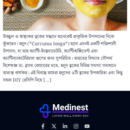
উজ্জ্বল ও স্বাস্থ্যকর ত্বকের সন্ধানে অনেকেই প্রাকৃতিক উপাদানের দিকে
ঝুঁকছেন। হলুদ (*Curcuma longa*) হলো এমনই একটি শক্তিশালী
উপাদান, যা তার অ্যান্টি-ইনফ্ল্যামেটরি, অ্যান্টিঅক্সিডেন্ট এবং
অ্যান্টিব্যাকটেরিয়াল গুণের জন্য সুপরিচিত। ভারতের বিখ্যাত সৌন্দর্য
বিশেষজ্ঞ ডা. ব্লসম কোচারের মতে, হলুদ ত্বকের বিভিন্ন সমস্যা সমাধানে
অত্যন্ত কার্যকর। এই নিবন্ধে আমরা হলুদের ৬টি ত্বকের উপকারিতা এবং কিছু
সহজ DIY রেসিপি নিয়ে […]