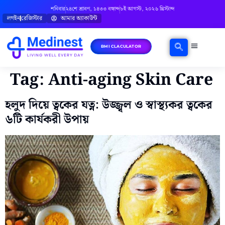
শনিবার
২৪শে শ্রাবণ, ১৪৩৩ বঙ্গাব্দ
৮ই আগস্ট, ২০২৬ খ্রিস্টাব্দ
লগইন
রেজিস্টার
আমার অ্যাকাউন্ট
BMI CLACULATOR
ঘরোয়া চিকিৎসা
মানসিক স্বাস্থ্য
বিষয়ভিত্তিক পরামর্শ
Tag:
Anti-aging Skin Care
হলুদ দিয়ে ত্বকের যত্ন: উজ্জ্বল ও স্বাস্থ্যকর ত্বকের
৬টি কার্যকরী উপায়