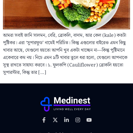
আমরা সবাই জানি সালমন, বেরি, ব্রোকলি, বাদাম, আর কেল (kale) কতটা
পুষ্টিকর। এরা ‘সুপারফুড’ নামেই পরিচিত। কিন্তু এগুলোর বাইরেও এমন কিছু
খাবার আছে, যেগুলো হয়তো আপনি খুব একটা খাচ্ছেন না—কিন্তু পুষ্টিমানে
একেবারে কম নয়। নিচে এমন ৯টি খাবার তুলে ধরা হলো, যেগুলো আপনাকে
সুস্থ রাখতে সাহায্য করবে। ১. ফুলকপি (Cauliflower) ব্রোকলি হয়তো
সুপারস্টার, কিন্তু তার […]