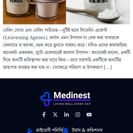
বেকিং সোডা এবং বেকিং পাউডার—দুটিই হলো লিভেনিং এজেন্ট
(Leavening Agents), অর্থাৎ এমন উপাদান যা বেক করা খাবারকে
ফোলাতে বা হালকা, নরম করে তুলতে সাহায্য করে। যদিও এদের কার্যকারিতা
অনেকটা একরকম, দুটো একেবারেই আলাদা উপাদান। অনেকেই ভাবেন, একটি
দিয়ে অন্যটি প্রতিস্থাপন করা যাবে কিনা—তবে সরাসরি একটিকে অন্যটির
জায়গায় ব্যবহার করা যায় না। সেক্ষেত্রে পরিমাণ ও উপকরণে […]
প্রাইভেসী পলিসি
টার্মস & কন্ডিশনস