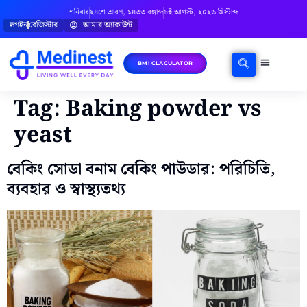
শনিবার
২৪শে শ্রাবণ, ১৪৩৩ বঙ্গাব্দ
৮ই আগস্ট, ২০২৬ খ্রিস্টাব্দ
লগইন
রেজিস্টার
আমার অ্যাকাউন্ট
BMI CLACULATOR
ঘরোয়া চিকিৎসা
মানসিক স্বাস্থ্য
বিষয়ভিত্তিক পরামর্শ
Tag:
Baking powder vs
yeast
বেকিং সোডা বনাম বেকিং পাউডার: পরিচিতি,
ব্যবহার ও স্বাস্থ্যতথ্য