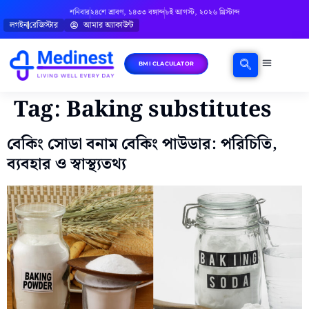
শনিবার
২৪শে শ্রাবণ, ১৪৩৩ বঙ্গাব্দ
৮ই আগস্ট, ২০২৬ খ্রিস্টাব্দ
লগইন
রেজিস্টার
আমার অ্যাকাউন্ট
BMI CLACULATOR
ঘরোয়া চিকিৎসা
মানসিক স্বাস্থ্য
বিষয়ভিত্তিক পরামর্শ
Tag:
Baking substitutes
বেকিং সোডা বনাম বেকিং পাউডার: পরিচিতি,
ব্যবহার ও স্বাস্থ্যতথ্য