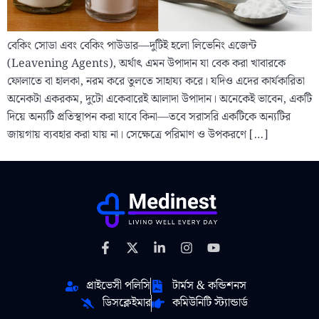
বেকিং সোডা এবং বেকিং পাউডার—দুটিই হলো লিভেনিং এজেন্ট
(Leavening Agents), অর্থাৎ এমন উপাদান যা বেক করা খাবারকে
ফোলাতে বা হালকা, নরম করে তুলতে সাহায্য করে। যদিও এদের কার্যকারিতা
অনেকটা একরকম, দুটো একেবারেই আলাদা উপাদান। অনেকেই ভাবেন, একটি
দিয়ে অন্যটি প্রতিস্থাপন করা যাবে কিনা—তবে সরাসরি একটিকে অন্যটির
জায়গায় ব্যবহার করা যায় না। সেক্ষেত্রে পরিমাণ ও উপকরণে […]
প্রাইভেসী পলিসি
টার্মস & কন্ডিশনস
ডিসক্লেইমার
কমিউনিটি স্ট্যান্ডার্ড