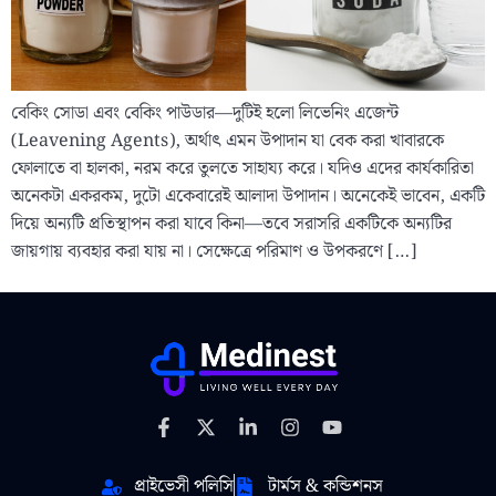
বেকিং সোডা এবং বেকিং পাউডার—দুটিই হলো লিভেনিং এজেন্ট
(Leavening Agents), অর্থাৎ এমন উপাদান যা বেক করা খাবারকে
ফোলাতে বা হালকা, নরম করে তুলতে সাহায্য করে। যদিও এদের কার্যকারিতা
অনেকটা একরকম, দুটো একেবারেই আলাদা উপাদান। অনেকেই ভাবেন, একটি
দিয়ে অন্যটি প্রতিস্থাপন করা যাবে কিনা—তবে সরাসরি একটিকে অন্যটির
জায়গায় ব্যবহার করা যায় না। সেক্ষেত্রে পরিমাণ ও উপকরণে […]
প্রাইভেসী পলিসি
টার্মস & কন্ডিশনস