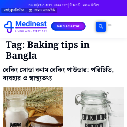
শুক্রবার
২৩শে শ্রাবণ, ১৪৩৩ বঙ্গাব্দ
৭ই আগস্ট, ২০২৬ খ্রিস্টাব্দ
লগইন
রেজিস্টার
আমার অ্যাকাউন্ট
BMI CLACULATOR
ঘরোয়া চিকিৎসা
মানসিক স্বাস্থ্য
বিষয়ভিত্তিক পরামর্শ
Tag:
Baking tips in
Bangla
বেকিং সোডা বনাম বেকিং পাউডার: পরিচিতি,
ব্যবহার ও স্বাস্থ্যতথ্য