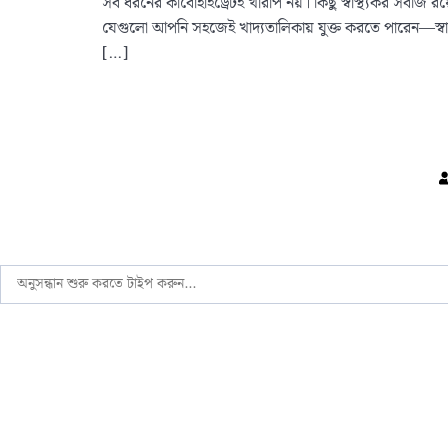
সব ধরনের কার্বোহাইড্রেটই খারাপ নয়। কিছু স্বাস্থ্যকর সবজি
যেগুলো আপনি সহজেই খাদ্যতালিকায় যুক্ত করতে পারেন—স্বাস্থ্য
[…]