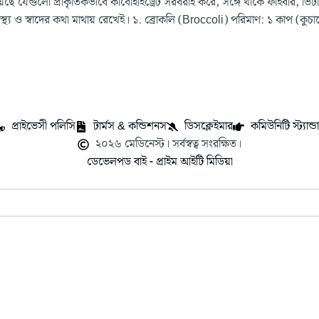
 রয়েছে যেগুলো প্রাকৃতিকভাবে কার্বোহাইড্রেট সরবরাহ করে, সঙ্গে থাকে ফাইবার
 ও স্বাদের কথা মাথায় রেখেই। ১. ব্রোকলি (Broccoli) পরিমাণ: ১ কাপ (কুচানো, ক
প্রাইভেসী পলিসি
টার্মস & কন্ডিশনস
ডিসক্লেইমার
কমিউনিটি স্ট্যান্ডার
২০২৬ মেডিনেস্ট। সর্বস্বত্ব সংরক্ষিত।
ডেভেলপড বাই - প্রাইম আইটি মিডিয়া