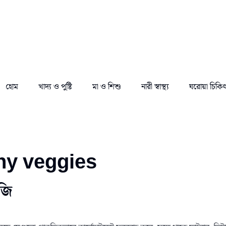
হোম
খাদ্য ও পুষ্টি
মা ও শিশু
নারী স্বাস্থ্য
ঘরোয়া চিকি
hy veggies
বজি