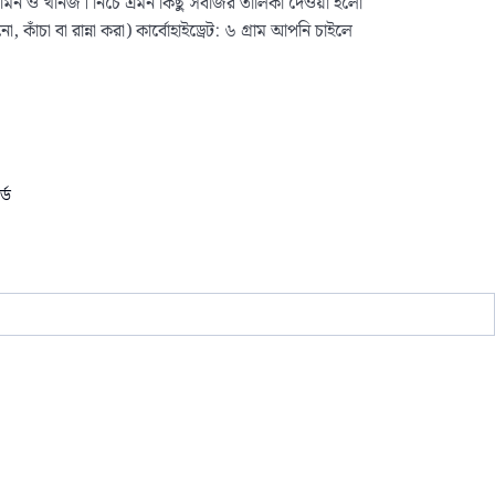
, ভিটামিন ও খনিজ। নিচে এমন কিছু সবজির তালিকা দেওয়া হলো
াঁচা বা রান্না করা) কার্বোহাইড্রেট: ৬ গ্রাম আপনি চাইলে
্ড