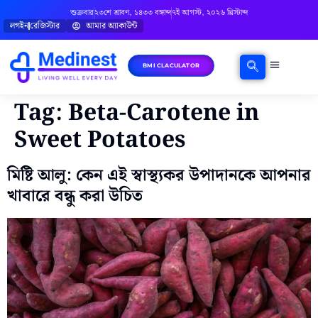
শুক্রবার
২৩শে শ্রাবণ, ১৪৩৩ বঙ্গাব্দ
৭ই আগস্ট, ২০২৬ খ্রিস্টাব্দ
লগইন
রেজিস্টার
আমার অ্যাকাউন্ট
BMI CLACULATOR
ঘরোয়া চিকিৎসা
মানসিক স্বাস্থ্য
বিষয়ভিত্তিক পরামর্শ
Tag:
Beta-Carotene in
Sweet Potatoes
মিষ্টি আলু: কেন এই স্বাস্থ্যকর উপাদানকে আপনার
খাবারে বন্ধু করা উচিত