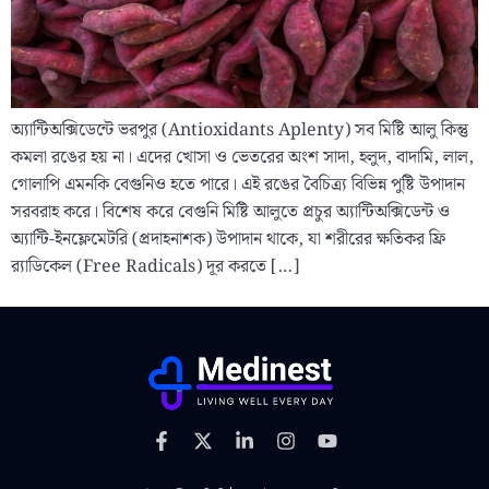
অ্যান্টিঅক্সিডেন্টে ভরপুর (Antioxidants Aplenty) সব মিষ্টি আলু কিন্তু
কমলা রঙের হয় না। এদের খোসা ও ভেতরের অংশ সাদা, হলুদ, বাদামি, লাল,
গোলাপি এমনকি বেগুনিও হতে পারে। এই রঙের বৈচিত্র্য বিভিন্ন পুষ্টি উপাদান
সরবরাহ করে। বিশেষ করে বেগুনি মিষ্টি আলুতে প্রচুর অ্যান্টিঅক্সিডেন্ট ও
অ্যান্টি-ইনফ্লেমেটরি (প্রদাহনাশক) উপাদান থাকে, যা শরীরের ক্ষতিকর ফ্রি
র‍্যাডিকেল (Free Radicals) দূর করতে […]