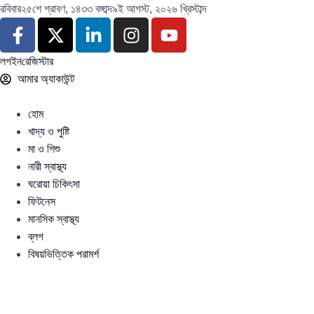
রবিবার
২৫শে শ্রাবণ, ১৪৩৩ বঙ্গাব্দ
৯ই আগস্ট, ২০২৬ খ্রিস্টাব্দ
লগইন
রেজিস্টার
আমার অ্যাকাউন্ট
হোম
খাদ্য ও পুষ্টি
মা ও শিশু
নারী স্বাস্থ্য
ঘরোয়া চিকিৎসা
ফিটনেস
মানসিক স্বাস্থ্য
ব্লগ
বিষয়ভিত্তিক পরামর্শ