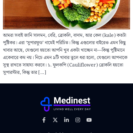
আমরা সবাই জানি সালমন, বেরি, ব্রোকলি, বাদাম, আর কেল (kale) কতটা
পুষ্টিকর। এরা ‘সুপারফুড’ নামেই পরিচিত। কিন্তু এগুলোর বাইরেও এমন কিছু
খাবার আছে, যেগুলো হয়তো আপনি খুব একটা খাচ্ছেন না—কিন্তু পুষ্টিমানে
একেবারে কম নয়। নিচে এমন ৯টি খাবার তুলে ধরা হলো, যেগুলো আপনাকে
সুস্থ রাখতে সাহায্য করবে। ১. ফুলকপি (Cauliflower) ব্রোকলি হয়তো
সুপারস্টার, কিন্তু তার […]