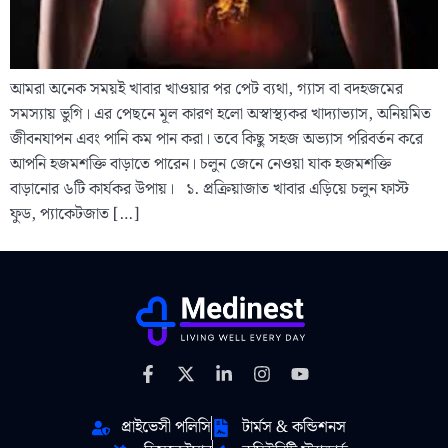
আমরা অনেক সময়ই খাবার খাওয়ার পর পেট ব্যথা, গ্যাস বা বদহজমের
সমস্যায় ভুগি। এর পেছনে মূল কারণ হলো অস্বাস্থ্যকর খাদ্যাভ্যাস, অনিয়মিত
জীবনযাপন এবং পানি কম পান করা। তবে কিছু সহজ অভ্যাস পরিবর্তন করে
আপনি হজমশক্তি বাড়াতে পারেন। চলুন জেনে নেওয়া যাক হজমশক্তি
বাড়ানোর ৬টি কার্যকর উপায়। ১. প্রক্রিয়াজাত খাবার এড়িয়ে চলুন ফাস্ট
ফুড, প্যাকেটজাত […]
প্রাইভেসী পলিসি
টার্মস & কন্ডিশনস