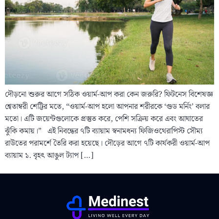
দৌড়নো শুরুর আগে সঠিক ওয়ার্ম-আপ করা কেন জরুরি? ফিটনেস বিশেষজ্ঞ
শ্বেতাম্বরী শেট্টির মতে, “ওয়ার্ম-আপ হলো আপনার শরীরকে ‘গুড মর্নিং’ বলার
মতো। এটি জয়েন্টগুলোকে প্রস্তুত করে, পেশি সক্রিয় করে এবং আঘাতের
ঝুঁকি কমায়।” এই নিবন্ধের ৭টি ব্যায়াম স্বনামধন্য ফিজিওথেরাপিস্ট সৌম্য
রাউতের পরামর্শে তৈরি করা হয়েছে। দৌড়ের আগে ৭টি কার্যকরী ওয়ার্ম-আপ
ব্যায়াম ১. বৃহৎ আঙুল ট্যাপ […]