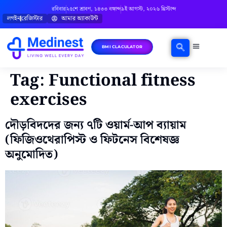
রবিবার
২৫শে শ্রাবণ, ১৪৩৩ বঙ্গাব্দ
৯ই আগস্ট, ২০২৬ খ্রিস্টাব্দ
লগইন
রেজিস্টার
আমার অ্যাকাউন্ট
BMI CLACULATOR
ঘরোয়া চিকিৎসা
মানসিক স্বাস্থ্য
বিষয়ভিত্তিক পরামর্শ
Tag:
Functional fitness
exercises
দৌড়বিদদের জন্য ৭টি ওয়ার্ম-আপ ব্যায়াম
(ফিজিওথেরাপিস্ট ও ফিটনেস বিশেষজ্ঞ
অনুমোদিত)