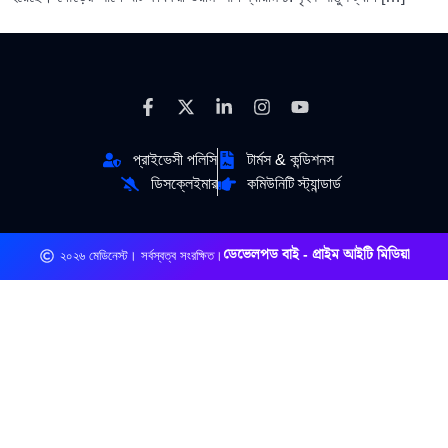
প্রাইভেসী পলিসি
টার্মস & কন্ডিশনস
ডিসক্লেইমার
কমিউনিটি স্ট্যান্ডার্ড
ডেভেলপড বাই - প্রাইম আইটি মিডিয়া
২০২৬ মেডিনেস্ট। সর্বস্বত্ব সংরক্ষিত।