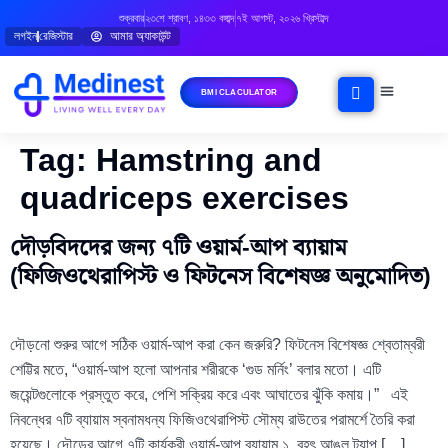
শুক্রবার
২৩শে শ্রাবণ, ১৪৩৩ বঙ্গাব্দ
৭ই আগস্ট, ২০২৬ খ্রিস্টাব্দ
লগইন
রেজিস্টার
আমার অ্যাকাউন্ট
BMI CLACULATOR
ঘরোয়া চিকিৎসা
মানসিক স্বাস্থ্য
বিষয়ভিত্তিক পরামর্শ
Tag:
Hamstring and
quadriceps exercises
দৌড়বিদদের জন্য ৭টি ওয়ার্ম-আপ ব্যায়াম
(ফিজিওথেরাপিস্ট ও ফিটনেস বিশেষজ্ঞ অনুমোদিত)
দৌড়নো শুরুর আগে সঠিক ওয়ার্ম-আপ করা কেন জরুরি? ফিটনেস বিশেষজ্ঞ শ্বেতাম্বরী
শেট্টির মতে, “ওয়ার্ম-আপ হলো আপনার শরীরকে ‘গুড মর্নিং’ বলার মতো। এটি
জয়েন্টগুলোকে প্রস্তুত করে, পেশি সক্রিয় করে এবং আঘাতের ঝুঁকি কমায়।” এই
নিবন্ধের ৭টি ব্যায়াম স্বনামধন্য ফিজিওথেরাপিস্ট সৌম্য রাউতের পরামর্শে তৈরি করা
হয়েছে। দৌড়ের আগে ৭টি কার্যকরী ওয়ার্ম-আপ ব্যায়াম ১. বৃহৎ আঙুল ট্যাপ […]