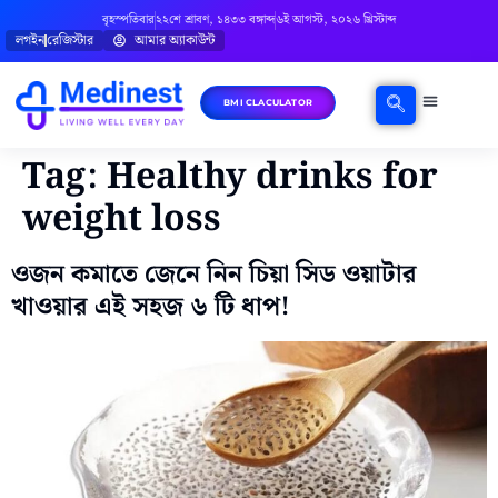
বৃহস্পতিবার
২২শে শ্রাবণ, ১৪৩৩ বঙ্গাব্দ
৬ই আগস্ট, ২০২৬ খ্রিস্টাব্দ
লগইন
রেজিস্টার
আমার অ্যাকাউন্ট
BMI CLACULATOR
ঘরোয়া চিকিৎসা
মানসিক স্বাস্থ্য
বিষয়ভিত্তিক পরামর্শ
Tag:
Healthy drinks for
weight loss
ওজন কমাতে জেনে নিন চিয়া সিড ওয়াটার
খাওয়ার এই সহজ ৬ টি ধাপ!