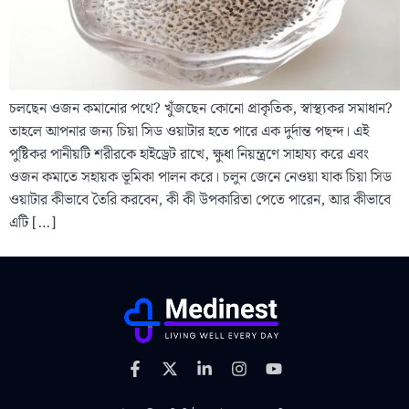
চলছেন ওজন কমানোর পথে? খুঁজছেন কোনো প্রাকৃতিক, স্বাস্থ্যকর সমাধান?
তাহলে আপনার জন্য চিয়া সিড ওয়াটার হতে পারে এক দুর্দান্ত পছন্দ। এই
পুষ্টিকর পানীয়টি শরীরকে হাইড্রেট রাখে, ক্ষুধা নিয়ন্ত্রণে সাহায্য করে এবং
ওজন কমাতে সহায়ক ভূমিকা পালন করে। চলুন জেনে নেওয়া যাক চিয়া সিড
ওয়াটার কীভাবে তৈরি করবেন, কী কী উপকারিতা পেতে পারেন, আর কীভাবে
এটি […]