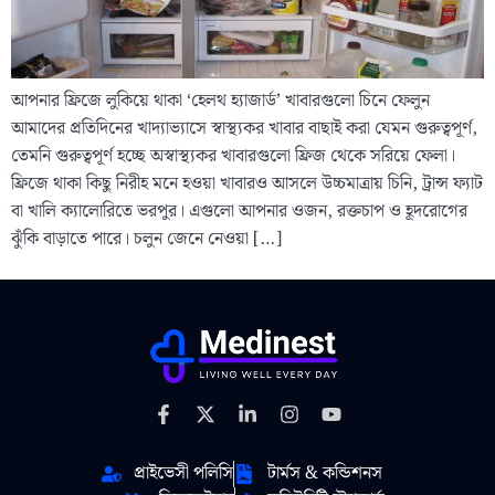
আপনার ফ্রিজে লুকিয়ে থাকা ‘হেলথ হ্যাজার্ড’ খাবারগুলো চিনে ফেলুন
আমাদের প্রতিদিনের খাদ্যাভ্যাসে স্বাস্থ্যকর খাবার বাছাই করা যেমন গুরুত্বপূর্ণ,
তেমনি গুরুত্বপূর্ণ হচ্ছে অস্বাস্থ্যকর খাবারগুলো ফ্রিজ থেকে সরিয়ে ফেলা।
ফ্রিজে থাকা কিছু নিরীহ মনে হওয়া খাবারও আসলে উচ্চমাত্রায় চিনি, ট্রান্স ফ্যাট
বা খালি ক্যালোরিতে ভরপুর। এগুলো আপনার ওজন, রক্তচাপ ও হূদরোগের
ঝুঁকি বাড়াতে পারে। চলুন জেনে নেওয়া […]
প্রাইভেসী পলিসি
টার্মস & কন্ডিশনস