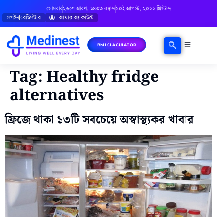
সোমবার
২৬শে শ্রাবণ, ১৪৩৩ বঙ্গাব্দ
১০ই আগস্ট, ২০২৬ খ্রিস্টাব্দ
লগইন
রেজিস্টার
আমার অ্যাকাউন্ট
BMI CLACULATOR
ঘরোয়া চিকিৎসা
মানসিক স্বাস্থ্য
বিষয়ভিত্তিক পরামর্শ
Tag:
Healthy fridge
alternatives
ফ্রিজে থাকা ১৩টি সবচেয়ে অস্বাস্থ্যকর খাবার