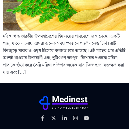
মরিঙ্গা গাছ ভারতীয় উপমহাদেশের হিমালয়ের পাদদেশে জন্ম নেওয়া একটি
গাছ, যাকে বাংলায় আমরা অনেক সময় “সজনে গাছ” বলেও চিনি। এটি
বিশ্বজুড়ে খাবার ও ওষুধ হিসেবে ব্যবহৃত হয়ে আসছে। এই গাছের প্রায় প্রতিটি
অংশই খাওয়ার উপযোগী এবং পুষ্টিগুণে ভরপুর। বিশেষত শুকনো মরিঙ্গা
পাতাকে গুঁড়া করে তৈরি মরিঙ্গা পাউডার অনেক মাস ফ্রিজ ছাড়া সংরক্ষণ করা
যায় এবং […]