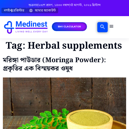
শুক্রবার
২৩শে শ্রাবণ, ১৪৩৩ বঙ্গাব্দ
৭ই আগস্ট, ২০২৬ খ্রিস্টাব্দ
লগইন
রেজিস্টার
আমার অ্যাকাউন্ট
BMI CLACULATOR
Tag:
Herbal supplements
মরিঙ্গা পাউডার (Moringa Powder):
প্রকৃতির এক বিস্ময়কর ওষুধ