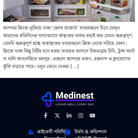
আপনার ফ্রিজে লুকিয়ে থাকা ‘হেলথ হ্যাজার্ড’ খাবারগুলো চিনে ফেলুন
আমাদের প্রতিদিনের খাদ্যাভ্যাসে স্বাস্থ্যকর খাবার বাছাই করা যেমন গুরুত্বপূর্ণ,
তেমনি গুরুত্বপূর্ণ হচ্ছে অস্বাস্থ্যকর খাবারগুলো ফ্রিজ থেকে সরিয়ে ফেলা।
ফ্রিজে থাকা কিছু নিরীহ মনে হওয়া খাবারও আসলে উচ্চমাত্রায় চিনি, ট্রান্স ফ্যাট
বা খালি ক্যালোরিতে ভরপুর। এগুলো আপনার ওজন, রক্তচাপ ও হূদরোগের
ঝুঁকি বাড়াতে পারে। চলুন জেনে নেওয়া […]
প্রাইভেসী পলিসি
টার্মস & কন্ডিশনস