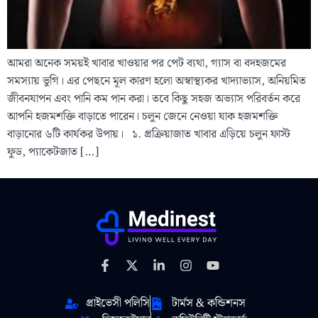
আমরা অনেক সময়ই খাবার খাওয়ার পর পেট ব্যথা, গ্যাস বা বদহজমের
সমস্যায় ভুগি। এর পেছনে মূল কারণ হলো অস্বাস্থ্যকর খাদ্যাভ্যাস, অনিয়মিত
জীবনযাপন এবং পানি কম পান করা। তবে কিছু সহজ অভ্যাস পরিবর্তন করে
আপনি হজমশক্তি বাড়াতে পারেন। চলুন জেনে নেওয়া যাক হজমশক্তি
বাড়ানোর ৬টি কার্যকর উপায়। ১. প্রক্রিয়াজাত খাবার এড়িয়ে চলুন ফাস্ট
ফুড, প্যাকেটজাত […]
প্রাইভেসী পলিসি
টার্মস & কন্ডিশনস