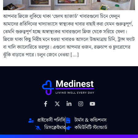
আপনার ফ্রিজে লুকিয়ে থাকা ‘হেলথ হ্যাজার্ড’ খাবারগুলো চিনে ফেলুন
আমাদের প্রতিদিনের খাদ্যাভ্যাসে স্বাস্থ্যকর খাবার বাছাই করা যেমন গুরুত্বপূর্ণ,
তেমনি গুরুত্বপূর্ণ হচ্ছে অস্বাস্থ্যকর খাবারগুলো ফ্রিজ থেকে সরিয়ে ফেলা।
ফ্রিজে থাকা কিছু নিরীহ মনে হওয়া খাবারও আসলে উচ্চমাত্রায় চিনি, ট্রান্স ফ্যাট
বা খালি ক্যালোরিতে ভরপুর। এগুলো আপনার ওজন, রক্তচাপ ও হূদরোগের
ঝুঁকি বাড়াতে পারে। চলুন জেনে নেওয়া […]
প্রাইভেসী পলিসি
টার্মস & কন্ডিশনস
ডিসক্লেইমার
কমিউনিটি স্ট্যান্ডার্ড