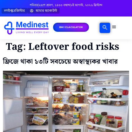
শনিবার
২৪শে শ্রাবণ, ১৪৩৩ বঙ্গাব্দ
৮ই আগস্ট, ২০২৬ খ্রিস্টাব্দ
লগইন
রেজিস্টার
আমার অ্যাকাউন্ট
BMI CLACULATOR
ঘরোয়া চিকিৎসা
মানসিক স্বাস্থ্য
বিষয়ভিত্তিক পরামর্শ
Tag:
Leftover food risks
ফ্রিজে থাকা ১৩টি সবচেয়ে অস্বাস্থ্যকর খাবার