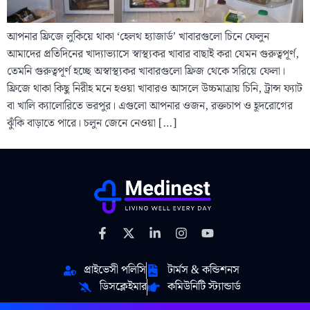
আপনার ফ্রিজে লুকিয়ে থাকা ‘হেলথ হ্যাজার্ড’ খাবারগুলো চিনে ফেলুন
আমাদের প্রতিদিনের খাদ্যাভ্যাসে স্বাস্থ্যকর খাবার বাছাই করা যেমন গুরুত্বপূর্ণ,
তেমনি গুরুত্বপূর্ণ হচ্ছে অস্বাস্থ্যকর খাবারগুলো ফ্রিজ থেকে সরিয়ে ফেলা।
ফ্রিজে থাকা কিছু নিরীহ মনে হওয়া খাবারও আসলে উচ্চমাত্রায় চিনি, ট্রান্স ফ্যাট
বা খালি ক্যালোরিতে ভরপুর। এগুলো আপনার ওজন, রক্তচাপ ও হূদরোগের
ঝুঁকি বাড়াতে পারে। চলুন জেনে নেওয়া […]
প্রাইভেসী পলিসি
টার্মস & কন্ডিশনস
ডিসক্লেইমার
কমিউনিটি স্ট্যান্ডার্ড