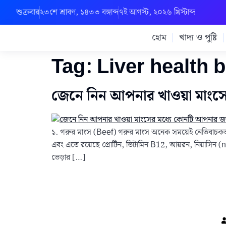
শুক্রবার
২৩শে শ্রাবণ, ১৪৩৩ বঙ্গাব্দ
৭ই আগস্ট, ২০২৬ খ্রিস্টাব্দ
হোম
খাদ্য ও পুষ্টি
Tag:
Liver health b
জেনে নিন আপনার খাওয়া মাংসে
১. গরুর মাংস (Beef) গরুর মাংস অনেক সময়েই নেতিবাচকভাবে বিব
এবং এতে রয়েছে প্রোটিন, ভিটামিন B12, আয়রন, নিয়াসিন (niaci
ভেড়ার […]