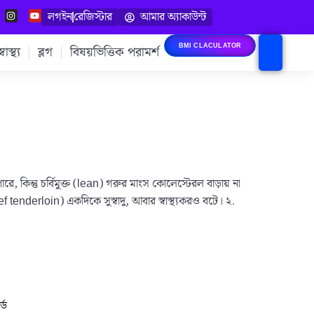
লগইন
রেজিস্টার
আমার অ্যাকাউন্ট
াস্থ্য
ব্লগ
বিষয়ভিত্তিক পরামর্শ
BMI CLACULATOR
রে, কিন্তু চর্বিমুক্ত (lean) গরুর মাংস কোলেস্টেরল বাড়ায় না
 tenderloin) একদিকে সুস্বাদু, আবার স্বাস্থ্যকরও বটে। ২.
্ড