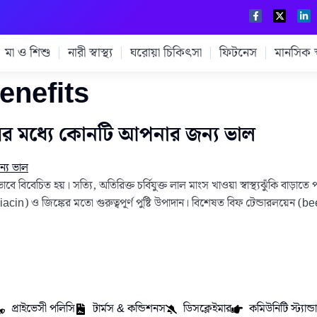
মা ও শিশু
নারী স্বাস্থ্য
ঘরোয়া চিকিৎসা
ফিটনেস
মানসিক স্ব
enefits
র মধ্যে কোনটি আপনার জন্য ভাল
েচিত হয়। সত্যি, অতিরিক্ত চর্বিযুক্ত লাল মাংস খাওয়া স্বাস্থ্যঝুঁকি বাড়াতে পা
n) ও জিঙ্কের মতো গুরুত্বপূর্ণ পুষ্টি উপাদান। বিশেষত বিফ টেন্ডারলয়েন (beef
প্রাইভেসী পলিসি
টার্মস & কন্ডিশনস
ডিসক্লেইমার
কমিউনিটি স্ট্যান্ডার