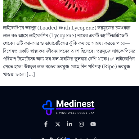
লাইকোপিনে ভরপুর (Loaded With Lycopene) তরমুজের চমৎকার
লাল রঙ আসে লাইকোপিন (Lycopene) নামের একটি অ্যান্টিঅক্সিডেন্ট
থেকে। এটি ক্যানসার ও ডায়াবেটিসের ঝুঁকি কমাতে সাহায্য করতে পারে—
বিশেষত একটি স্বাস্থ্যকর জীবনযাপনের অংশ হিসেবে। তরমুজে লাইকোপিনের
পরিমাণ টমেটোসহ অন্য সব ফল-সবজির তুলনায় বেশি থাকে। ✅ লাইকোপিন
পেতে হলে: উজ্জ্বল লাল রঙের তরমুজ বেছে নিন পরিপক্ব (Ripe) তরমুজ
খাওয়া ভালো […]