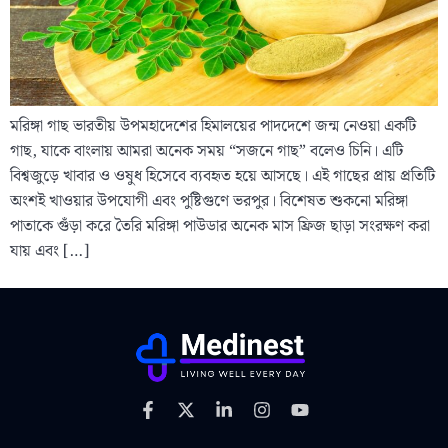
মরিঙ্গা গাছ ভারতীয় উপমহাদেশের হিমালয়ের পাদদেশে জন্ম নেওয়া একটি
গাছ, যাকে বাংলায় আমরা অনেক সময় “সজনে গাছ” বলেও চিনি। এটি
বিশ্বজুড়ে খাবার ও ওষুধ হিসেবে ব্যবহৃত হয়ে আসছে। এই গাছের প্রায় প্রতিটি
অংশই খাওয়ার উপযোগী এবং পুষ্টিগুণে ভরপুর। বিশেষত শুকনো মরিঙ্গা
পাতাকে গুঁড়া করে তৈরি মরিঙ্গা পাউডার অনেক মাস ফ্রিজ ছাড়া সংরক্ষণ করা
যায় এবং […]