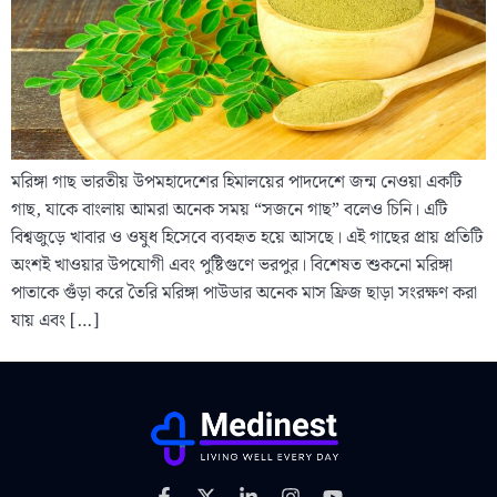
মরিঙ্গা গাছ ভারতীয় উপমহাদেশের হিমালয়ের পাদদেশে জন্ম নেওয়া একটি
গাছ, যাকে বাংলায় আমরা অনেক সময় “সজনে গাছ” বলেও চিনি। এটি
বিশ্বজুড়ে খাবার ও ওষুধ হিসেবে ব্যবহৃত হয়ে আসছে। এই গাছের প্রায় প্রতিটি
অংশই খাওয়ার উপযোগী এবং পুষ্টিগুণে ভরপুর। বিশেষত শুকনো মরিঙ্গা
পাতাকে গুঁড়া করে তৈরি মরিঙ্গা পাউডার অনেক মাস ফ্রিজ ছাড়া সংরক্ষণ করা
যায় এবং […]