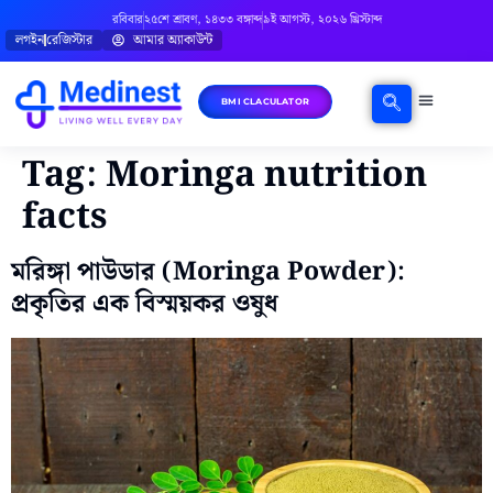
রবিবার
২৫শে শ্রাবণ, ১৪৩৩ বঙ্গাব্দ
৯ই আগস্ট, ২০২৬ খ্রিস্টাব্দ
লগইন
রেজিস্টার
আমার অ্যাকাউন্ট
BMI CLACULATOR
ঘরোয়া চিকিৎসা
মানসিক স্বাস্থ্য
বিষয়ভিত্তিক পরামর্শ
Tag:
Moringa nutrition
facts
মরিঙ্গা পাউডার (Moringa Powder):
প্রকৃতির এক বিস্ময়কর ওষুধ