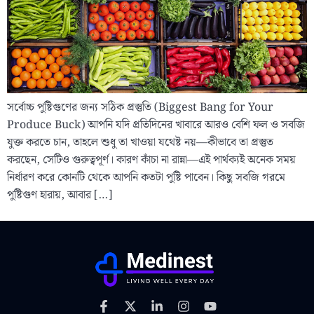
সর্বোচ্চ পুষ্টিগুণের জন্য সঠিক প্রস্তুতি (Biggest Bang for Your
Produce Buck) আপনি যদি প্রতিদিনের খাবারে আরও বেশি ফল ও সবজি
যুক্ত করতে চান, তাহলে শুধু তা খাওয়া যথেষ্ট নয়—কীভাবে তা প্রস্তুত
করছেন, সেটিও গুরুত্বপূর্ণ। কারণ কাঁচা না রান্না—এই পার্থক্যই অনেক সময়
নির্ধারণ করে কোনটি থেকে আপনি কতটা পুষ্টি পাবেন। কিছু সবজি গরমে
পুষ্টিগুণ হারায়, আবার […]