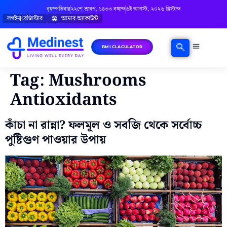
বৃহস্পতিবার
২২শে শ্রাবণ, ১৪৩৩ বঙ্গাব্দ
৬ই আগস্ট, ২০২৬ খ্রিস্টাব্দ
লগইন
রেজিস্টার
আমার অ্যাকাউন্ট
BMI CLACULATOR
ঘরোয়া চিকিৎসা
মানসিক স্বাস্থ্য
বিষয়ভিত্তিক পরামর্শ
Tag:
Mushrooms
Antioxidants
কাঁচা না রান্না? ফলমূল ও সবজি থেকে সর্বোচ্চ
পুষ্টিগুণ পাওয়ার উপায়