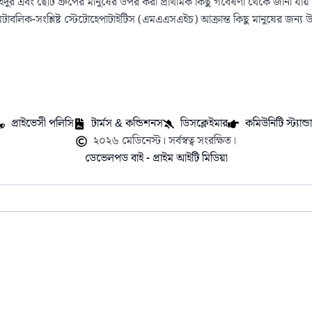
ঁদুর এবং ছোট গ্রুপের মানুষের উপর করা প্রাথমিক কিছু গবেষণা থেকে জানা যা
াবলিক-সংশ্লিষ্ট স্টেটোহেপাটাইটিস (এমএএসএইচ) আক্রান্ত কিছু মানুষের জন্য উ
প্রাইভেসী পলিসি
টার্মস & কন্ডিশনস
ডিসক্লেইমার
কমিউনিটি স্ট্যান্ডার
২০২৬ মেডিনেস্ট। সর্বস্বত্ব সংরক্ষিত।
ডেভেলপড বাই - প্রাইম আইটি মিডিয়া