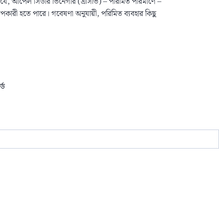
য় যে, আপেল সিডার ভিনেগার (এসিভি) – পরিমিত পরিমাণে –
পকারী হতে পারে। গবেষণা অনুযায়ী, পরিমিত ব্যবহার কিছু
্ড