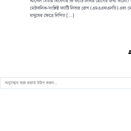
আপেল সিডার ভিনেগার কি ফ্যাটি লিভার রোগের জন্য ভালো? ই
মেটাবলিক-সংশ্লিষ্ট ফ্যাটি লিভার রোগ (এমএএফএলডি) এবং মেট
মানুষের ক্ষেত্রে লিপিড […]