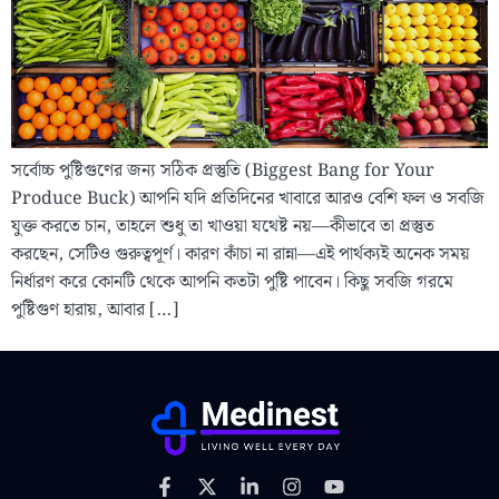
সর্বোচ্চ পুষ্টিগুণের জন্য সঠিক প্রস্তুতি (Biggest Bang for Your
Produce Buck) আপনি যদি প্রতিদিনের খাবারে আরও বেশি ফল ও সবজি
যুক্ত করতে চান, তাহলে শুধু তা খাওয়া যথেষ্ট নয়—কীভাবে তা প্রস্তুত
করছেন, সেটিও গুরুত্বপূর্ণ। কারণ কাঁচা না রান্না—এই পার্থক্যই অনেক সময়
নির্ধারণ করে কোনটি থেকে আপনি কতটা পুষ্টি পাবেন। কিছু সবজি গরমে
পুষ্টিগুণ হারায়, আবার […]