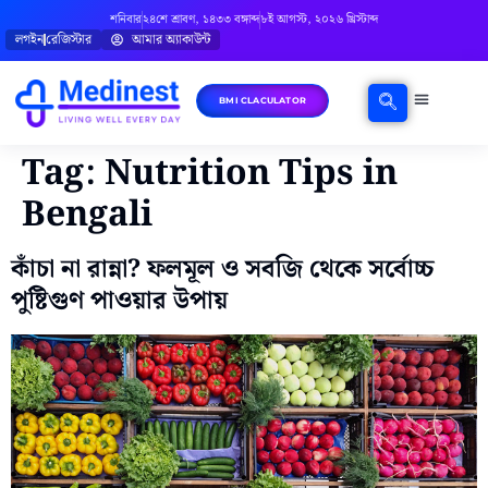
শনিবার
২৪শে শ্রাবণ, ১৪৩৩ বঙ্গাব্দ
৮ই আগস্ট, ২০২৬ খ্রিস্টাব্দ
লগইন
রেজিস্টার
আমার অ্যাকাউন্ট
BMI CLACULATOR
ঘরোয়া চিকিৎসা
মানসিক স্বাস্থ্য
বিষয়ভিত্তিক পরামর্শ
Tag:
Nutrition Tips in
Bengali
কাঁচা না রান্না? ফলমূল ও সবজি থেকে সর্বোচ্চ
পুষ্টিগুণ পাওয়ার উপায়